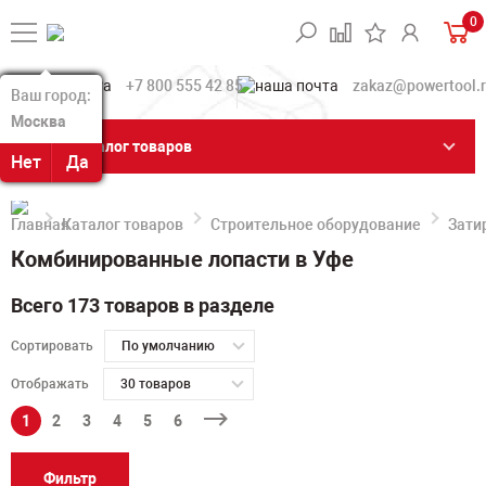
0
+7 800 555 42 85
zakaz@powertool.
Ваш город:
Ваш город:
Москва
Москва
Каталог товаров
Нет
Нет
Да
Да
Каталог товаров
Строительное оборудование
Зати
Комбинированные лопасти в Уфе
Всего 173 товаров в разделе
Сортировать
По умолчанию
Отображать
30 товаров
1
2
3
4
5
6
Фильтр