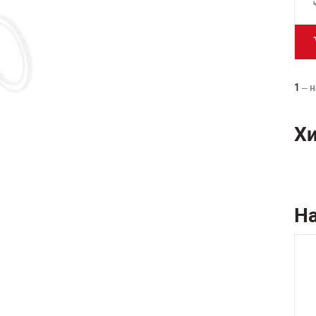
1
– н
Х
Н