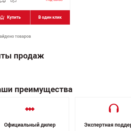
Купить
В один клик
айдено товаров
иты продаж
аши преимущества
Официальный дилер
Экспертная подд