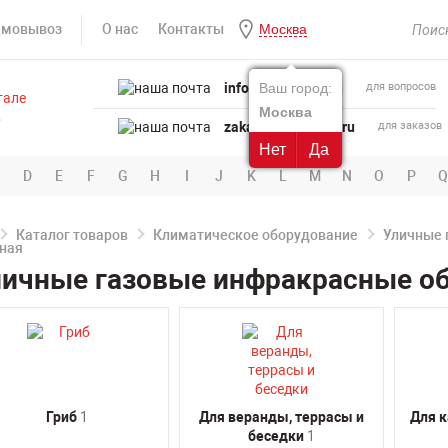
амовывоз
О нас
Контакты
Москва
info@powertool.ru
Ваш город:
для вопросов
Москва
zakaz@powertool.ru
для заказов
Нет
Да
D
E
F
G
H
I
J
K
L
M
N
O
P
Q
Каталог товаров
Климатическое оборудование
Уличные 
ичные газовые инфракрасные об
Гриб
1
Для веранды, террасы и
Для к
беседки
1