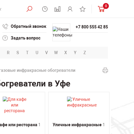
0
Обратный звонок
+7 800 555 42 85
Задать вопрос
R
S
T
U
V
W
X
Y
Z
газовые инфракрасные обогреватели
огреватели в Уфе
афе или ресторана
1
Уличные инфракрасные
1