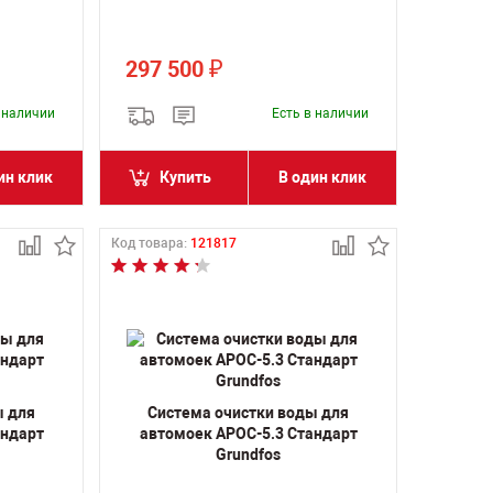
297 500
₽
в наличии
Есть в наличии
ин клик
Купить
В один клик
Код товара:
121817
ы для
Система очистки воды для
андарт
автомоек АРОС-5.3 Стандарт
Grundfos