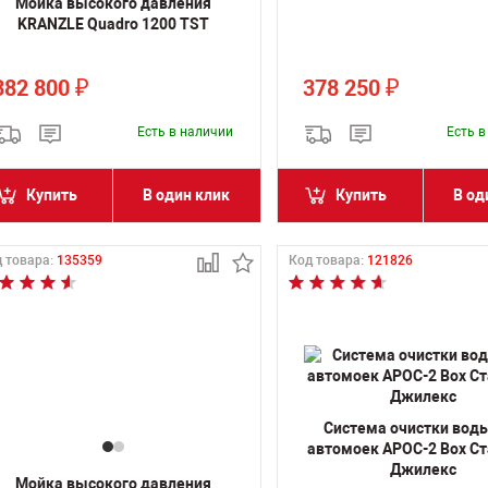
Мойка высокого давления
KRANZLE Quadro 1200 TST
382 800
378 250
₽
₽
Есть в наличии
Есть 
Купить
В один клик
Купить
В од
 товара:
135359
Код товара:
121826
Система очистки вод
автомоек АРОС-2 Box С
Джилекс
Мойка высокого давления