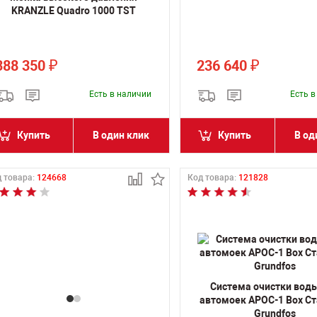
KRANZLE Quadro 1000 TST
388 350
236 640
₽
₽
Есть в наличии
Есть 
Купить
В один клик
Купить
В од
 товара:
124668
Код товара:
121828
Система очистки вод
автомоек АРОС-1 Box С
Grundfos