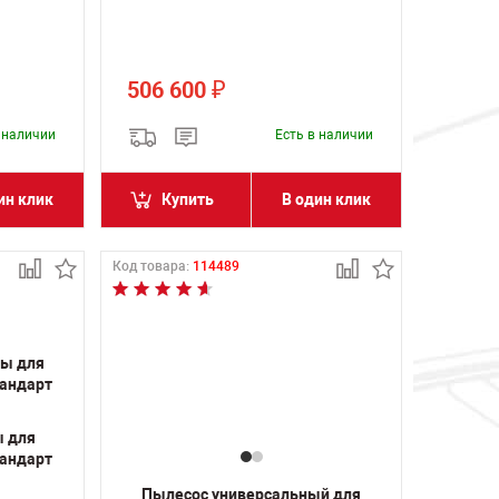
506 600
₽
в наличии
Есть в наличии
ин клик
Купить
В один клик
Код товара:
114489
ы для
тандарт
Пылесос универсальный для