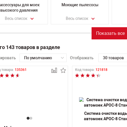
Аксессуары для моек
Моющие пылесосы
высокого давления
Весь список
Весь список
Показать все
го 143 товаров в разделе
тировать
По умолчанию
Отображать
30 товаров
 товара:
135361
Код товара:
121818
Система очистки вод
автомоек АРОС-8 Ста