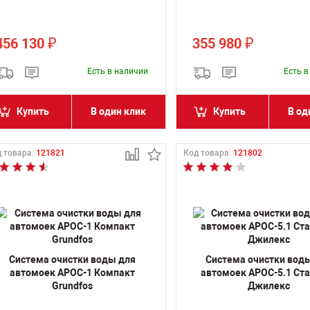
456 130
355 980
₽
₽
Есть в наличии
Есть 
Купить
В один клик
Купить
В од
 товара:
121821
Код товара:
121802
Система очистки воды для
Система очистки вод
автомоек АРОС-1 Компакт
автомоек АРОС-5.1 Ст
Grundfos
Джилекс