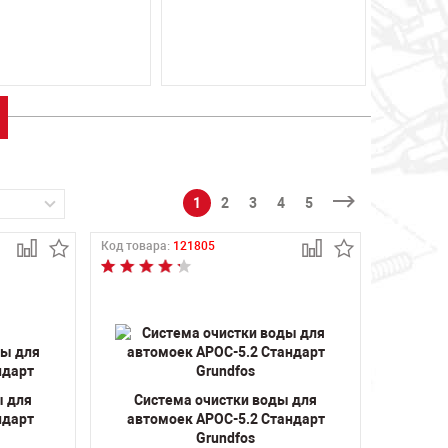
1
2
3
4
5
Код товара:
121805
ы для
Система очистки воды для
ндарт
автомоек АРОС-5.2 Стандарт
Grundfos