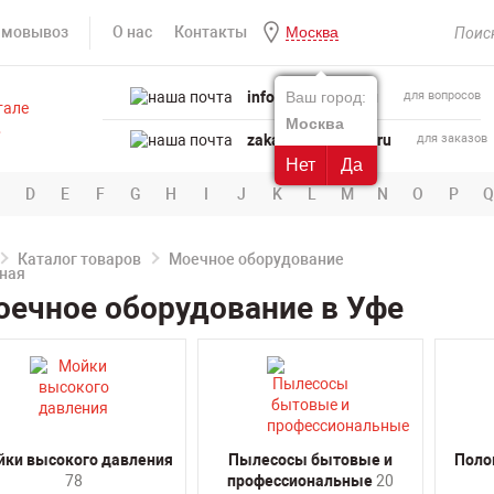
амовывоз
О нас
Контакты
Москва
info@powertool.ru
Ваш город:
для вопросов
Москва
zakaz@powertool.ru
для заказов
Нет
Да
D
E
F
G
H
I
J
K
L
M
N
O
P
Q
Каталог товаров
Моечное оборудование
ечное оборудование в Уфе
ки высокого давления
Пылесосы бытовые и
Поло
78
профессиональные
20