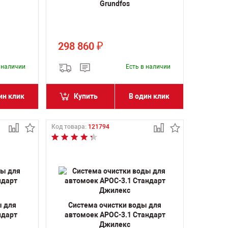
Grundfos
298 860
₽
в наличии
Есть в наличии
ин клик
Купить
В один клик
Код товара:
121794
ы для
Система очистки воды для
ндарт
автомоек АРОС-3.1 Стандарт
Джилекс