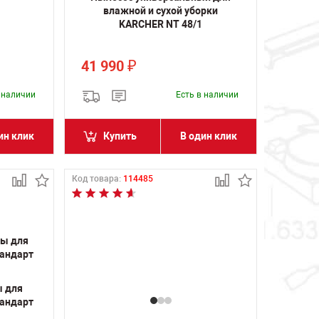
влажной и сухой уборки
KARCHER NT 48/1
41 990
₽
в наличии
Есть в наличии
ин клик
Купить
В один клик
Код товара:
114485
ы для
тандарт