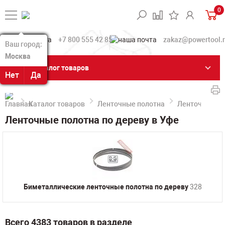
0
+7 800 555 42 85
zakaz@powertool.
Ваш город:
Ваш город:
Москва
Москва
Каталог товаров
Нет
Нет
Да
Да
Каталог товаров
Ленточные полотна
Ленточные по
Ленточные полотна по дереву в Уфе
Биметаллические ленточные полотна по дереву
328
Всего 4383 товаров в разделе