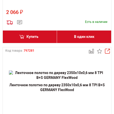
₽
2 066
Есть в наличии
Купить
В один клик
Код товара:
797281
Ленточное полотно по дереву 2350х10х0,6 мм 8 TPI B+S
GERMANY FlexWood