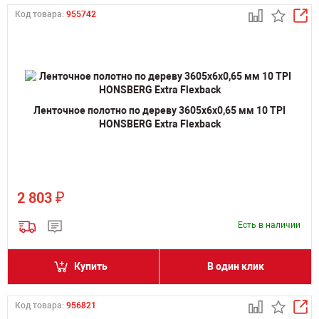
Код товара:
955742
Ленточное полотно по дереву 3605х6х0,65 мм 10 TPI
HONSBERG Extra Flexback
₽
2 803
Есть в наличии
Купить
В один клик
Код товара:
956821