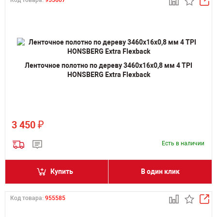
Код товара:
955607
Ленточное полотно по дереву 3460х16х0,8 мм 4 TPI
HONSBERG Extra Flexback
₽
3 450
Есть в наличии
Купить
В один клик
Код товара:
955585