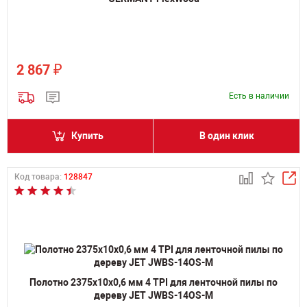
₽
2 867
Есть в наличии
Купить
В один клик
Код товара:
128847
Полотно 2375х10х0,6 мм 4 TPI для ленточной пилы по
дереву JET JWBS-14OS-M