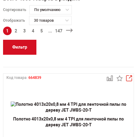
Сортировать
По умолчанию
Отображать
30 товаров
1
2
3
4
5
...
147
Фильтр
Код товара:
664839
Полотно 4013х20х0,8 мм 4 TPI для ленточной пилы по
дереву JET JWBS-20-T