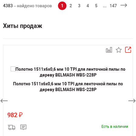
4383
– найдено товаров
1
2
3
4
5
...
147
Хиты продаж
Полотно 1511х6х0,6 мм 10 TPI для ленточной пилы по
дереву BELMASH WBS-228P
₽
982
Есть в наличии