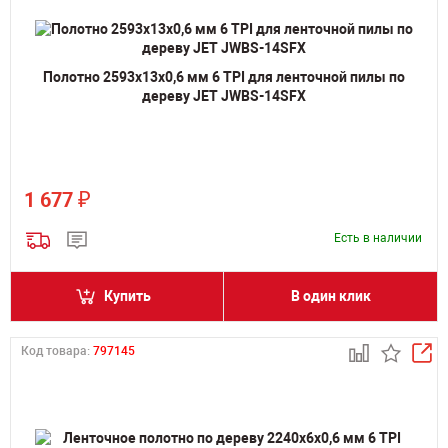
Полотно 2593х13х0,6 мм 6 TPI для ленточной пилы по
дереву JET JWBS-14SFX
₽
1 677
Есть в наличии
Купить
В один клик
Код товара:
797145