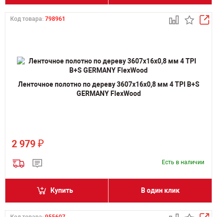
Код товара:
798961
Ленточное полотно по дереву 3607х16х0,8 мм 4 TPI B+S
GERMANY FlexWood
₽
2 979
Есть в наличии
Купить
В один клик