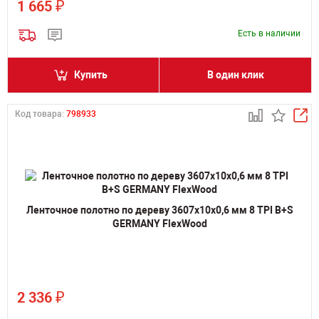
₽
1 665
Есть в наличии
Купить
В один клик
Код товара:
798933
Ленточное полотно по дереву 3607х10х0,6 мм 8 TPI B+S
GERMANY FlexWood
₽
2 336