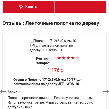
Купить
Отзывы: Ленточные полотна по дереву
Рейтинг
Рейтинг
Рейтинг
Рейтинг
Рейтинг
Рейтинг
Рейтинг
товара:
товара:
товара:
товара:
товара:
товара:
товара:
p
p
p
p
p
p
1 176
1 176
1 426
1 498
1 426
1 426
p
3 976
Отзыв о Полотно 1712х6х0,6 мм 10 TPI для
ленточной пилы по дереву JET JWBS-10
Борис
Полотно прочное и длинное. Рез получается ровным.
Использую уже третье. Меня устраивает качество по
доступной цене.