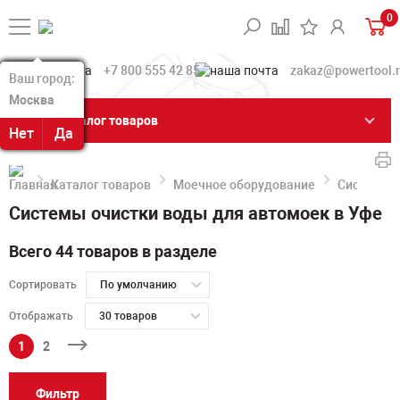
0
+7 800 555 42 85
zakaz@powertool.
Ваш город:
Ваш город:
Москва
Москва
Каталог товаров
Нет
Нет
Да
Да
Каталог товаров
Моечное оборудование
Системы о
Системы очистки воды для автомоек в Уфе
Всего 44 товаров в разделе
Сортировать
По умолчанию
Отображать
30 товаров
1
2
Фильтр