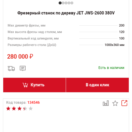
Фрезерный станок по дереву JET JWS-2600 380V
Max диаметр фрезы, мм
200
Мах высота фрезы над столом, мм
120
Вертикальный ход шпинделя, мм
100
Размеры рабочего стола (ДхШ)
1000х360 мм
₽
280 000
Есть в наличии
Купить
В один клик
Код товара:
134546