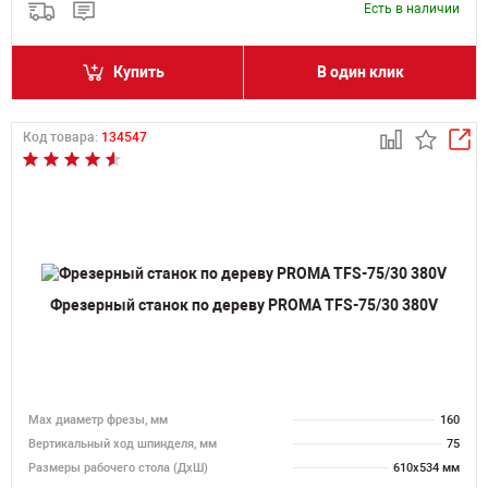
Есть в наличии
Купить
В один клик
Код товара:
134547
Фрезерный станок по дереву PROMA TFS-75/30 380V
Max диаметр фрезы, мм
160
Вертикальный ход шпинделя, мм
75
Размеры рабочего стола (ДхШ)
610х534 мм