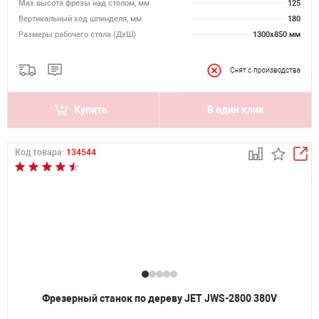
Мах высота фрезы над столом, мм
125
Вертикальный ход шпинделя, мм
180
Размеры рабочего стола (ДхШ)
1300х850 мм
Купить
В один клик
Код товара:
134544
Фрезерный станок по дереву JET JWS-2800 380V