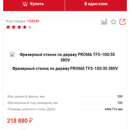
Купить
В один клик
Код товара:
134549
Фрезерный станок по дереву PROMA TFS-100/30 380V
Max диаметр фрезы, мм
200
Вертикальный ход шпинделя, мм
100
Размеры рабочего стола (ДхШ)
640х710 мм
₽
218 880