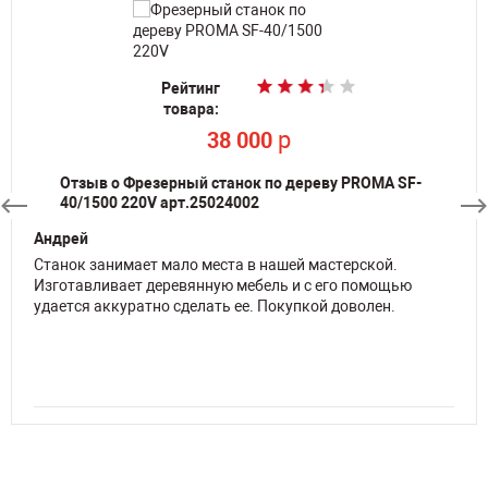
Рейтинг
Рейтинг
Рейтинг
Рейтинг
товара:
товара:
товара:
товара:
p
p
p
p
38 000
38 000
38 000
38 000
Отзыв о Фрезерный станок по дереву PROMA SF-
40/1500 220V арт.25024002
Андрей
Станок занимает мало места в нашей мастерской.
Изготавливает деревянную мебель и с его помощью
удается аккуратно сделать ее. Покупкой доволен.