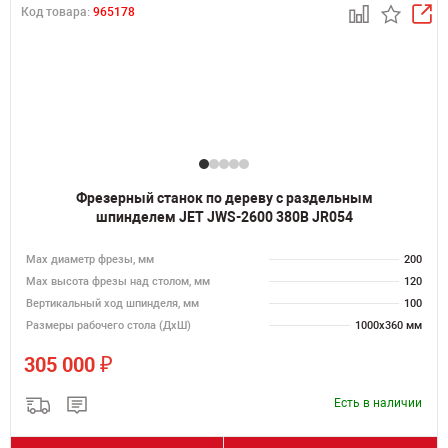
Код товара:
965178
Фрезерный станок по дереву с раздельным
шпинделем JET JWS-2600 380В JR054
Max диаметр фрезы, мм
200
Мах высота фрезы над столом, мм
120
Вертикальный ход шпинделя, мм
100
Размеры рабочего стола (ДхШ)
1000х360 мм
₽
305 000
Есть в наличии