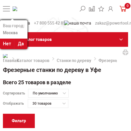
0
+7 800 555 42 85
zakaz@powertool.
Ваш город:
Ваш город:
Москва
Москва
Каталог товаров
Нет
Нет
Да
Да
Каталог товаров
Станки по дереву
Фрезерные стан
Фрезерные станки по дереву в Уфе
Всего 25 товаров в разделе
Сортировать
По умолчанию
Отображать
30 товаров
Фильтр