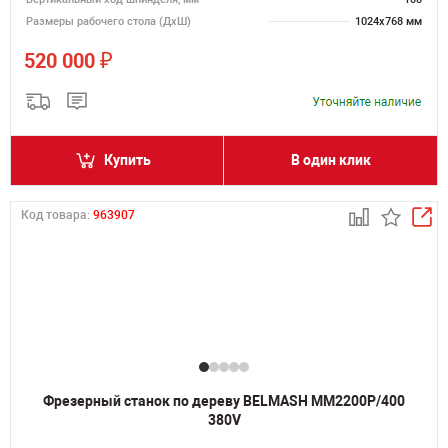
Размеры рабочего стола (ДхШ)
1024х768 мм
₽
520 000
Купить
В один клик
Код товара:
963907
Фрезерный станок по дереву BELMASH MM2200P/400
380V