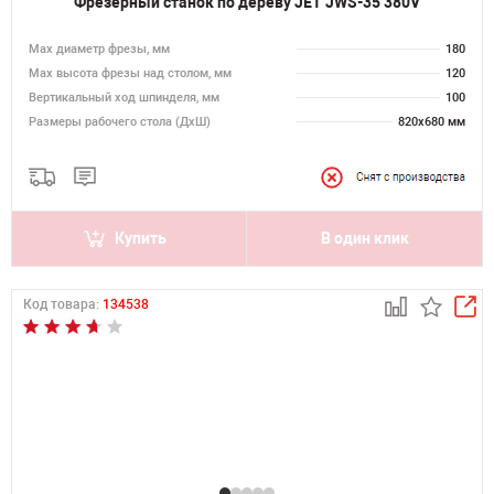
Фрезерный станок по дереву JET JWS-35 380V
Max диаметр фрезы, мм
180
Мах высота фрезы над столом, мм
120
Вертикальный ход шпинделя, мм
100
Размеры рабочего стола (ДхШ)
820х680 мм
Купить
В один клик
Код товара:
134538