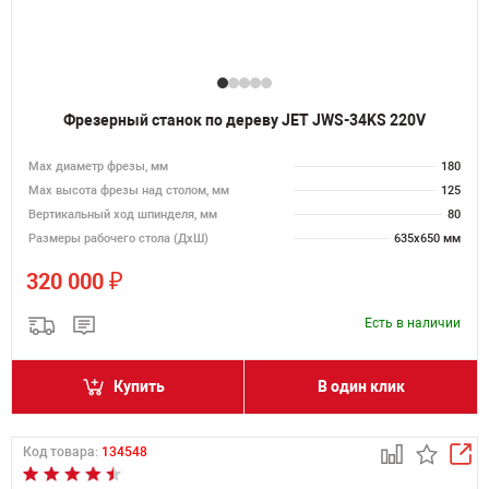
Фрезерный станок по дереву JET JWS-34KS 220V
Max диаметр фрезы, мм
180
Мах высота фрезы над столом, мм
125
Вертикальный ход шпинделя, мм
80
Размеры рабочего стола (ДхШ)
635х650 мм
₽
320 000
Есть в наличии
Купить
В один клик
Код товара:
134548