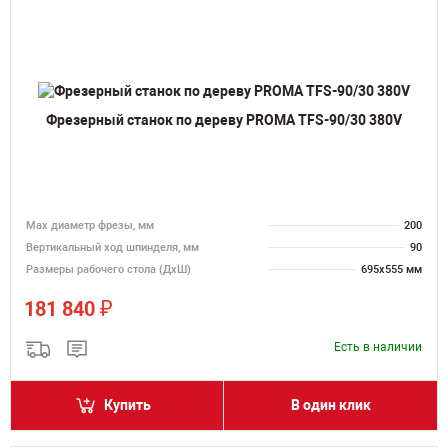
Фрезерный станок по дереву PROMA TFS-90/30 380V
Max диаметр фрезы, мм
200
Вертикальный ход шпинделя, мм
90
Размеры рабочего стола (ДхШ)
695х555 мм
₽
181 840
Есть в наличии
Купить
В один клик