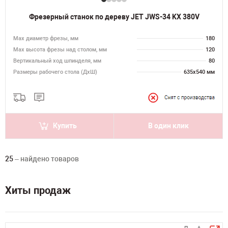
Фрезерный станок по дереву JET JWS-34 KX 380V
Max диаметр фрезы, мм
180
Мах высота фрезы над столом, мм
120
Вертикальный ход шпинделя, мм
80
Размеры рабочего стола (ДхШ)
635х540 мм
Купить
В один клик
25
– найдено товаров
Хиты продаж