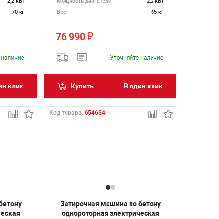
2,2 кВт
Мощность двигателя
2,2 кВт
70 кг
Вес
65 кг
76 990
₽
ин клик
Купить
В один клик
Код товара:
654634
бетону
Затирочная машина по бетону
ческая
однороторная электрическая