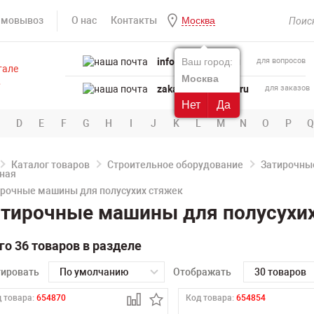
амовывоз
О нас
Контакты
Москва
info@powertool.ru
Ваш город:
для вопросов
Москва
zakaz@powertool.ru
для заказов
Нет
Да
D
E
F
G
H
I
J
K
L
M
N
O
P
Q
Каталог товаров
Строительное оборудование
Затирочны
рочные машины для полусухих стяжек
тирочные машины для полусухих
го 36 товаров в разделе
тировать
По умолчанию
Отображать
30 товаров
 товара:
654870
Код товара:
654854