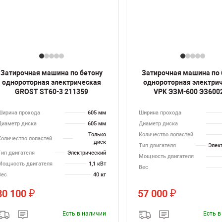
Затирочная машина по бетону
Затирочная машина по 
однороторная электрическая
однороторная электри
GROST ST60-3 211359
VPK ЭЗМ-600 ЭЗ600
Ширина прохода
605 мм
Ширина прохода
Диаметр диска
605 мм
Диаметр диска
Только
Количество лопастей
Количество лопастей
диск
Тип двигателя
Элек
Тип двигателя
Электрический
Мощность двигателя
Мощность двигателя
1,1 кВт
Вес
Вес
40 кг
80 100
57 000
₽
₽
Есть в наличии
Есть 