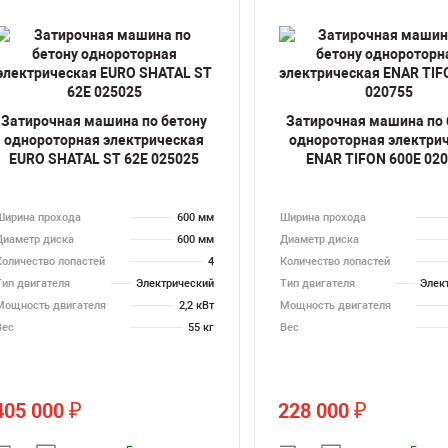
Затирочная машина по бетону
Затирочная машина по 
однороторная электрическая
однороторная электри
EURO SHATAL SТ 62E 025025
ENAR TIFON 600E 02
Ширина прохода
600 мм
Ширина прохода
Диаметр диска
600 мм
Диаметр диска
Количество лопастей
4
Количество лопастей
Тип двигателя
Электрический
Тип двигателя
Элек
Мощность двигателя
2,2 кВт
Мощность двигателя
Вес
55 кг
Вес
405 000
228 000
₽
₽