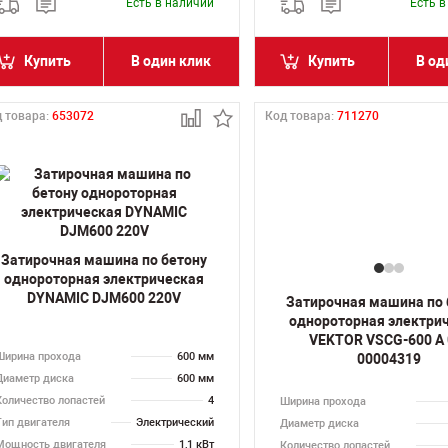
Есть в наличии
Есть 
Купить
В один клик
Купить
В од
 товара:
653072
Код товара:
711270
Затирочная машина по бетону
однороторная электрическая
DYNAMIC DJM600 220V
Затирочная машина по 
однороторная электри
VEKTOR VSCG-600 A 
Ширина прохода
600 мм
00004319
Диаметр диска
600 мм
Количество лопастей
4
Ширина прохода
Тип двигателя
Электрический
Диаметр диска
Мощность двигателя
1,1 кВт
Количество лопастей