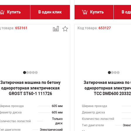
Купить
В один клик
Купить
В од
 товара:
653161
Код товара:
653127
Затирочная машина по бетону
Затирочная машина по 
однороторная электрическая
однороторная электри
GROST ST60-1 111726
ТСС DMD600 2033
Ширина прохода
605 мм
Ширина прохода
Диаметр диска
605 мм
Диаметр диска
Только
Количество лопастей
Количество лопастей
диск
Тип двигателя
Элек
Тип двигателя
Электрический