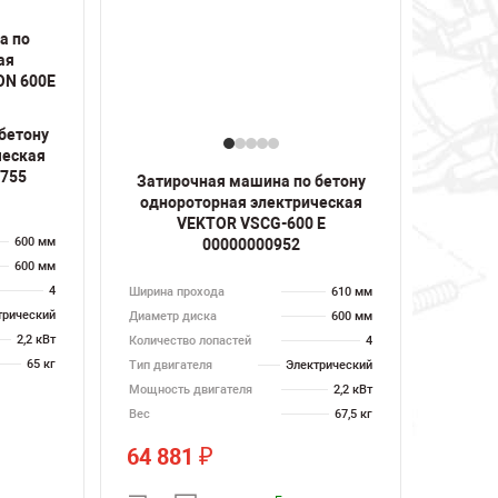
бетону
ческая
0755
Затирочная машина по бетону
однороторная электрическая
VEKTOR VSCG-600 E
600 мм
00000000952
600 мм
4
Ширина прохода
610 мм
трический
Диаметр диска
600 мм
2,2 кВт
Количество лопастей
4
65 кг
Тип двигателя
Электрический
Мощность двигателя
2,2 кВт
Вес
67,5 кг
64 881
₽