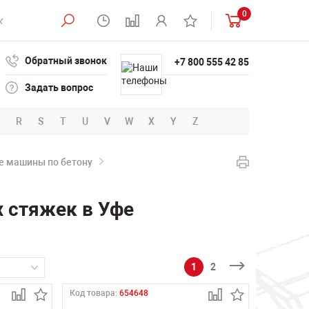
0
Обратный звонок
+7 800 555 42 85
Задать вопрос
R
S
T
U
V
W
X
Y
Z
е машины по бетону
 стяжек в Уфе
1
2
Код товара:
654648