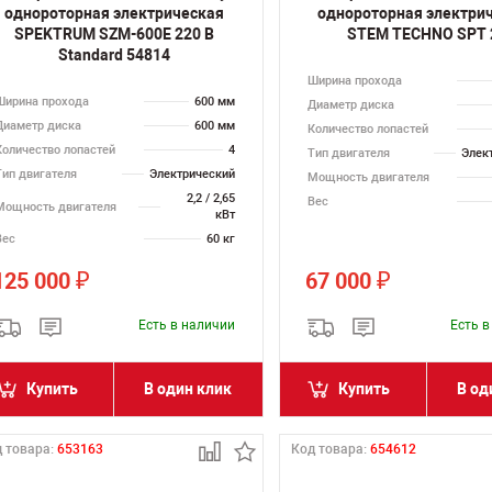
однороторная электрическая
однороторная электри
SPEKTRUM SZM-600E 220 В
STEM TECHNO SPT 
Standard 54814
Ширина прохода
Ширина прохода
600 мм
Диаметр диска
Диаметр диска
600 мм
Количество лопастей
Количество лопастей
4
Тип двигателя
Элек
Тип двигателя
Электрический
Мощность двигателя
2,2 / 2,65
Вес
Мощность двигателя
кВт
Вес
60 кг
125 000
67 000
₽
₽
Есть в наличии
Есть 
Купить
В один клик
Купить
В од
 товара:
653163
Код товара:
654612