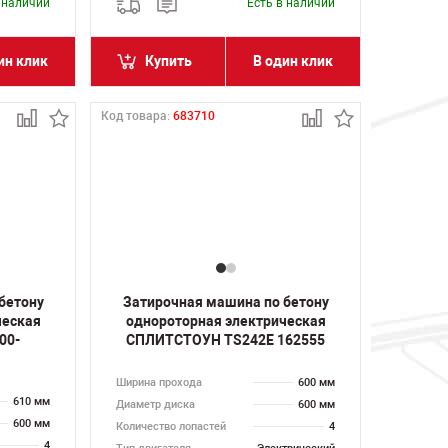
в наличии
Есть в наличии
ин клик
Купить
В один клик
Код товара:
683710
бетону
Затирочная машина по бетону
ческая
однороторная электрическая
00-
СПЛИТСТОУН TS242E 162555
Ширина прохода
600 мм
610 мм
Диаметр диска
600 мм
600 мм
Количество лопастей
4
4