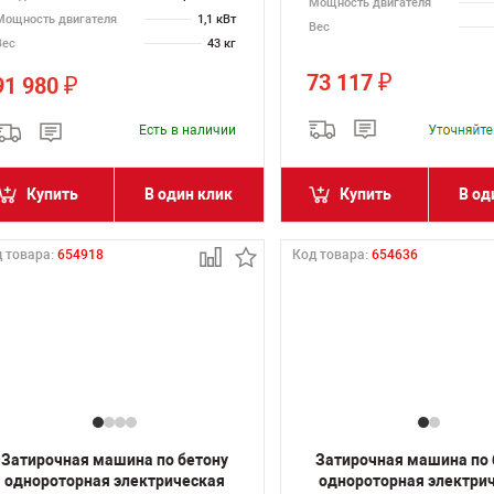
Мощность двигателя
Мощность двигателя
1,1 кВт
Вес
Вес
43 кг
73 117
₽
91 980
₽
Есть в наличии
Купить
В один клик
Купить
В од
 товара:
654918
Код товара:
654636
Затирочная машина по бетону
Затирочная машина по 
однороторная электрическая
однороторная электри