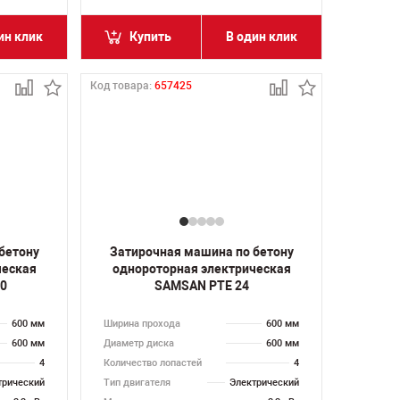
ин клик
Купить
В один клик
Код товара:
657425
бетону
Затирочная машина по бетону
ческая
однороторная электрическая
20
SAMSAN PTE 24
600 мм
Ширина прохода
600 мм
600 мм
Диаметр диска
600 мм
4
Количество лопастей
4
трический
Тип двигателя
Электрический