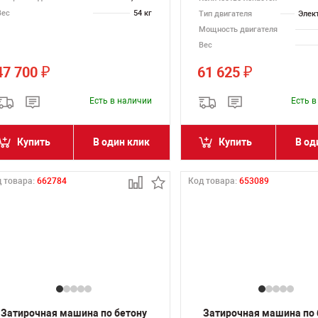
Вес
54 кг
Тип двигателя
Элек
Мощность двигателя
Вес
47 700
61 625
₽
₽
Есть в наличии
Есть 
Купить
В один клик
Купить
В од
 товара:
662784
Код товара:
653089
Затирочная машина по бетону
Затирочная машина по 