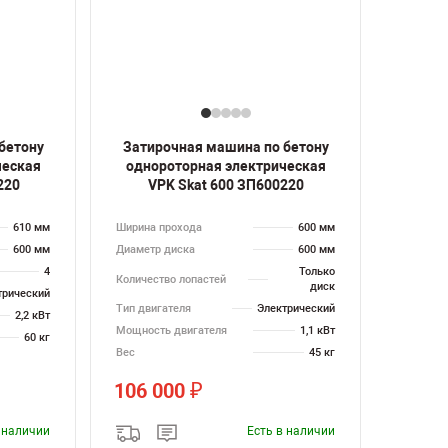
бетону
Затирочная машина по бетону
ческая
однороторная электрическая
220
VPK Skat 600 ЗП600220
610 мм
Ширина прохода
600 мм
600 мм
Диаметр диска
600 мм
4
Только
Количество лопастей
диск
трический
Тип двигателя
Электрический
2,2 кВт
Мощность двигателя
1,1 кВт
60 кг
Вес
45 кг
106 000
₽
в наличии
Есть в наличии