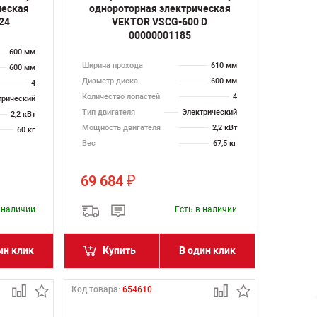
ческая
однороторная электрическая
24
VEKTOR VSCG-600 D
00000001185
600 мм
Ширина прохода
610 мм
600 мм
Диаметр диска
600 мм
4
Количество лопастей
4
трический
Тип двигателя
Электрический
2,2 кВт
Мощность двигателя
2,2 кВт
60 кг
Вес
67,5 кг
69 684
₽
в наличии
Есть в наличии
ин клик
Купить
В один клик
Код товара:
654610