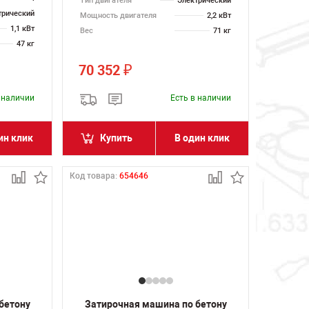
Тип двигателя
Электрический
трический
Мощность двигателя
2,2 кВт
1,1 кВт
Вес
71 кг
47 кг
70 352
₽
в наличии
Есть в наличии
ин клик
Купить
В один клик
Код товара:
654646
бетону
Затирочная машина по бетону