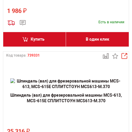
₽
1 986
Есть в наличии
Купить
В один клик
Код товара:
739331
Шпиндель (вал) для фрезеровальной машины MCS-613,
MCS-615E СПЛИТСТОУН MCS613-M.370
₽
25 316