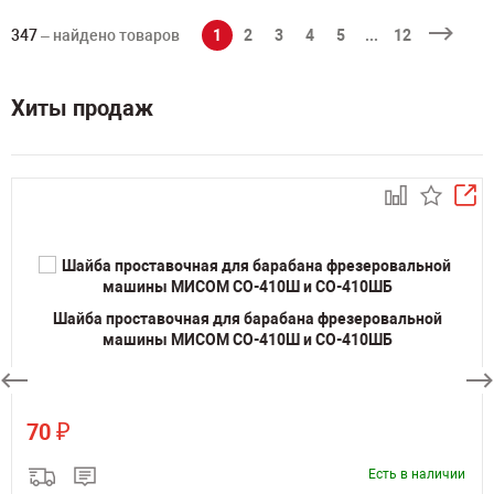
347
– найдено товаров
1
2
3
4
5
...
12
Хиты продаж
Шайба проставочная для барабана фрезеровальной
машины МИСОМ СО-410Ш и СО-410ШБ
₽
70
Есть в наличии