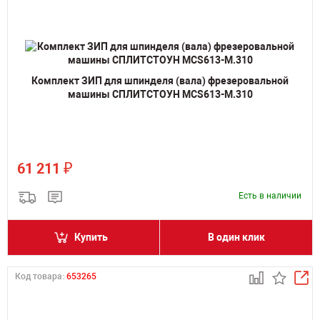
Комплект ЗИП для шпинделя (вала) фрезеровальной
машины СПЛИТСТОУН MCS613-M.310
₽
61 211
Есть в наличии
Купить
В один клик
Код товара:
653265