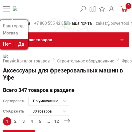
0
+7 800 555 42 85
zakaz@powertool.
Ваш город:
Ваш город:
Москва
Москва
Каталог товаров
Нет
Нет
Да
Да
Каталог товаров
Строительное оборудование
Фрез
Аксессуары для фрезеровальных машин в
Уфе
Всего 347 товаров в разделе
Сортировать
По умолчанию
Отображать
30 товаров
1
2
3
4
5
...
12