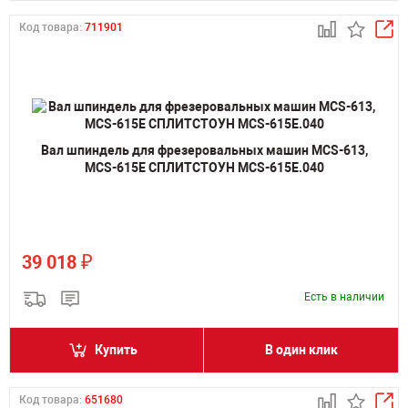
Код товара:
711901
Вал шпиндель для фрезеровальных машин MCS-613,
MCS-615E СПЛИТСТОУН MCS-615E.040
₽
39 018
Есть в наличии
Купить
В один клик
Код товара:
651680