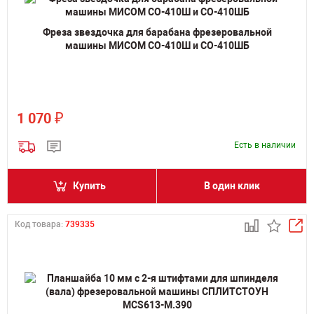
Фреза звездочка для барабана фрезеровальной
машины МИСОМ СО-410Ш и СО-410ШБ
₽
1 070
Есть в наличии
Купить
В один клик
Код товара:
739335