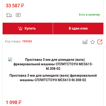
₽
33 587
Есть в наличии
Купить
В один клик
Код товара:
739343
Проставка 3 мм для шпинделя (вала) фрезеровальной
машины СПЛИТСТОУН MCS613-M.308-02
₽
1 098