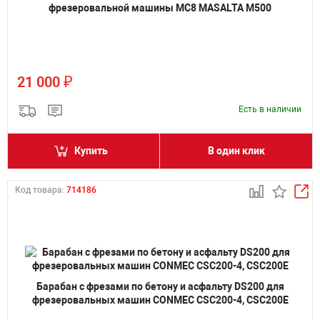
фрезеровальной машины MC8 MASALTA M500
₽
21 000
Есть в наличии
Купить
В один клик
Код товара:
714186
Барабан с фрезами по бетону и асфальту DS200 для
фрезеровальных машин CONMEC CSC200-4, CSC200E