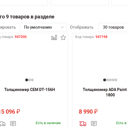
го 9 товаров в разделе
тировать
По умолчанию
Отображать
30 товаров
 товара:
947200
Код товара:
947198
Толщиномер CEM DT-156H
Толщиномер ADA Paint
1800
15 096
8 990
₽
₽
Есть в наличии
Есть 