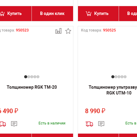
Купить
В один клик
Купить
В од
 товара:
950523
Код товара:
950525
Толщиномер RGK TM-20
Толщиномер ультразв
RGK UTM-10
6 490
8 990
₽
₽
Есть в наличии
Есть 