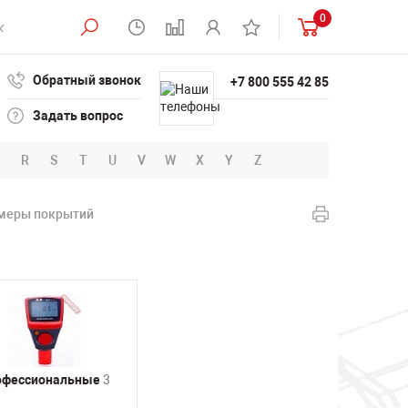
0
Обратный звонок
+7 800 555 42 85
Задать вопрос
R
S
T
U
V
W
X
Y
Z
меры покрытий
офессиональные
3