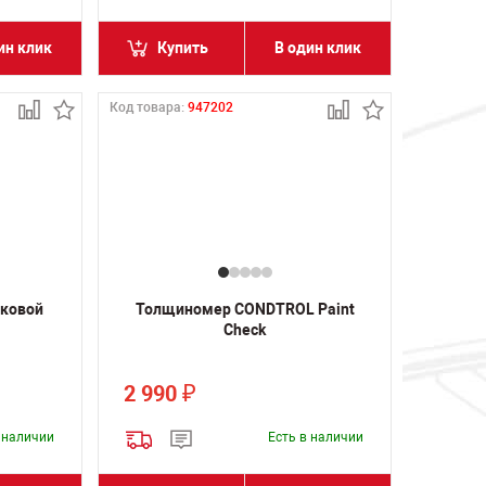
ин клик
Купить
В один клик
Код товара:
947202
уковой
Толщиномер CONDTROL Paint
Сheck
2 990
₽
в наличии
Есть в наличии