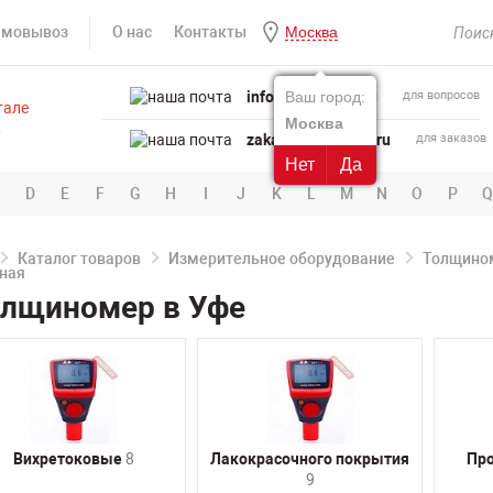
амовывоз
О нас
Контакты
Москва
info@powertool.ru
Ваш город:
для вопросов
Москва
zakaz@powertool.ru
для заказов
Нет
Да
D
E
F
G
H
I
J
K
L
M
N
O
P
Q
Каталог товаров
Измерительное оборудование
Толщино
олщиномер в Уфе
Вихретоковые
8
Лакокрасочного покрытия
Пр
9