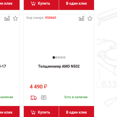
ин клик
Купить
В один клик
Код товара:
950660
-17
Толщиномер AMO N502
4 490
₽
в наличии
Есть в наличии
ин клик
Купить
В один клик