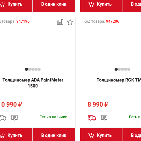
Купить
В один клик
Купить
В од
 товара:
947196
Код товара:
947206
Толщиномер ADA PaintMeter
Толщиномер RGK TM
1500
10 990
8 990
₽
₽
Есть в наличии
Есть 
Купить
В один клик
Купить
В од