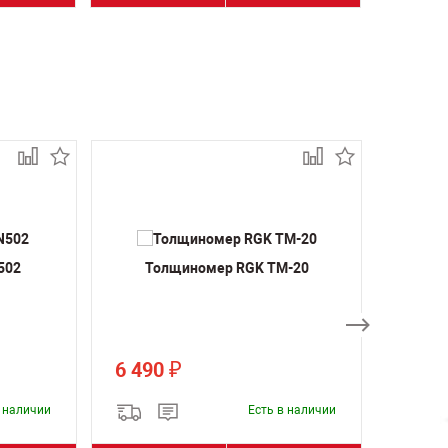
502
Толщиномер RGK TM-20
Толщ
6 490
8 99
₽
в наличии
Есть в наличии