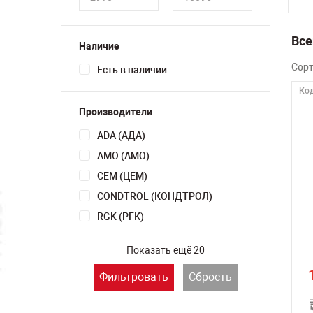
Все
Наличие
Сор
Есть в наличии
Код
Производители
ADA (АДА)
AMO (АМО)
CEM (ЦЕМ)
CONDTROL (КОНДТРОЛ)
RGK (РГК)
Показать ещё 20
Фильтровать
Сбрость