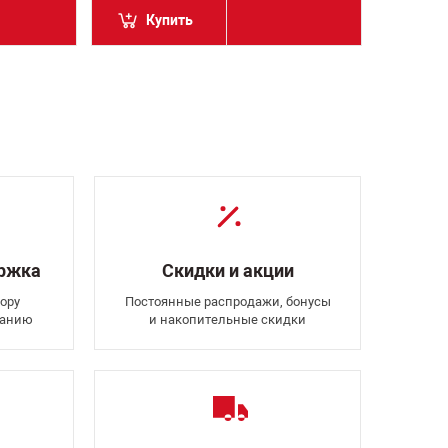
Купить
Ку
ержка
Скидки и акции
ору
Постоянные распродажи, бонусы
ванию
и накопительные скидки