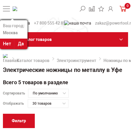
0
+7 800 555 42 85
zakaz@powertool.
Ваш город:
Ваш город:
Москва
Москва
Каталог товаров
Нет
Нет
Да
Да
Каталог товаров
Электроинструмент
Ножницы по м
Электрические ножницы по металлу в Уфе
Всего 5 товаров в разделе
Сортировать
По умолчанию
Отображать
30 товаров
Фильтр