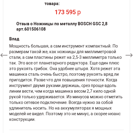
Рейтинг
Рейтинг
товара:
товара:
товара:
p
173 595
По запросу
p
323 538
Отзыв о Ножницы по металлу BOSCH GSC 2,8
арт.601506108
Влад
Мощность большая, а сам инструмент компактный. По
размерам такой же, как ножницы для миллиметровой
стали, а сам пластины режет на 2,5-3 миллиметра только
так. Это все от планетарного редуктора. Еще один плюс
это рукоять грибок. Она удобнее штыря. Хотя режет эта
машинка сталь очень быстро, поэтому рукоять вряд ли
пригодится. Разве что для повышения точности. Когда
инструмент двумя руками держишь, срез проще вдоль
линии вести, чем когда машинка весом 2,7 кило одной
рукой только удерживается. Из минусов можно отметить
только сетевое подключение. Всегда нужно за собой
удлинитель носить. Но на аккумуляторах я мощных
моделей не видел. Поэтому это не минус, а скорее нюанс
конструкции.