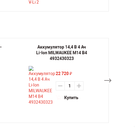
-
Аккумулятор 14,4 В 4 Ач
Аккуму
Li-Ion MILWAUKEE M14 B4
Ion 
4932430323
22 720
₽
Купить