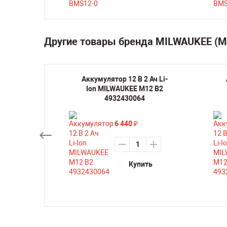
Другие товары бренда MILWAUKEE (
ручная
Аккумулятор 12 В 2 Ач Li-
а по
Ion MILWAUKEE M12 B2
EE M12
4932430064
6 440
₽
Купить
ть