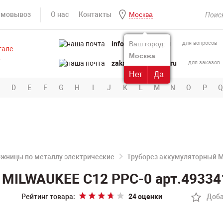
амовывоз
О нас
Контакты
Москва
info@powertool.ru
Ваш город:
для вопросов
Москва
zakaz@powertool.ru
для заказов
Нет
Да
D
E
F
G
H
I
J
K
L
M
N
O
P
Q
жницы по металлу электрические
Труборез аккумуляторный 
 MILWAUKEE C12 PPC-0 арт.49334
Рейтинг товара:
24 оценки
Доба