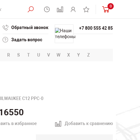
0
Обратный звонок
+7 800 555 42 85
Задать вопрос
R
S
T
U
V
W
X
Y
Z
MILWAUKEE C12 PPC-0
16550
вить в избранное
Добавить к сравнению