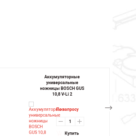
Аккумуляторные
Ак
универсальные
ка
ножницы BOSCH GUS
MIL
10,8 V-Li 2
По запросу
Купить