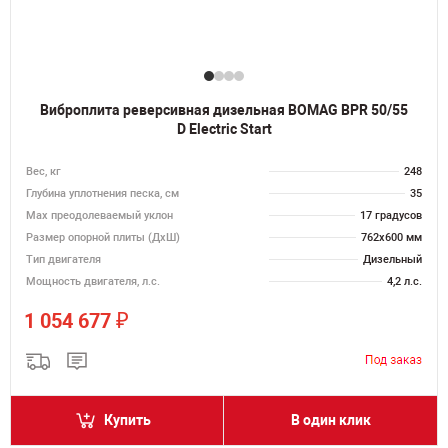
Виброплита реверсивная дизельная BOMAG BPR 50/55
D Electric Start
Вес, кг
248
Глубина уплотнения песка, см
35
Max преодолеваемый уклон
17 градусов
Размер опорной плиты (ДхШ)
762х600 мм
Тип двигателя
Дизельный
Мощность двигателя, л.с.
4,2 л.с.
₽
1 054 677
Купить
В один клик