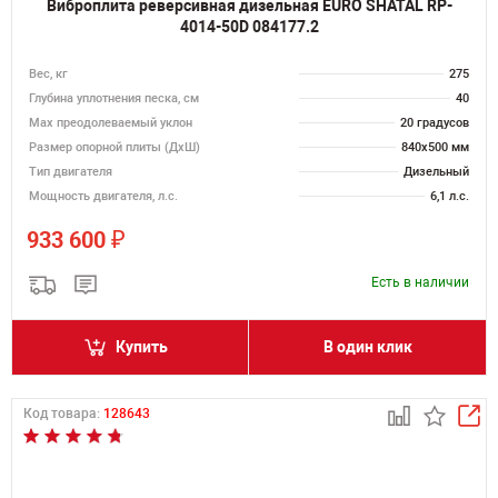
Виброплита реверсивная дизельная EURO SHATAL RP-
4014-50D 084177.2
Вес, кг
275
Глубина уплотнения песка, см
40
Max преодолеваемый уклон
20 градусов
Размер опорной плиты (ДхШ)
840х500 мм
Тип двигателя
Дизельный
Мощность двигателя, л.с.
6,1 л.с.
₽
933 600
Есть в наличии
Купить
В один клик
Код товара:
128643