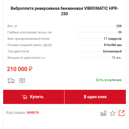
Виброплита реверсивная бензиновая VIBROMATIC HPR-
250
Вес, кг
258
Глубина уплотнения песка, см
39
Max преодолеваемый уклон
17 градусов
Размер опорной плиты (ДхШ)
810х480 мм
Тип двигателя
Бензиновый
Мощность двигателя, л.с.
11 л.с.
₽
210 000
Есть в наличии
Купить
В один клик
Код товара:
684616