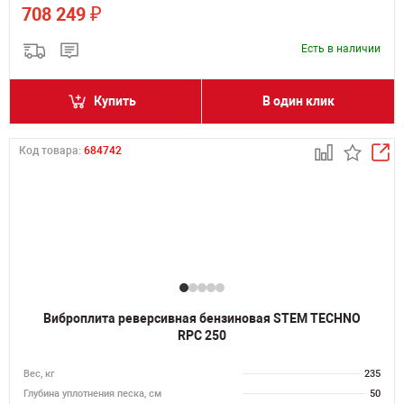
₽
708 249
Есть в наличии
Купить
В один клик
Код товара:
684742
Виброплита реверсивная бензиновая STEM TECHNO
RPC 250
Вес, кг
235
Глубина уплотнения песка, см
50