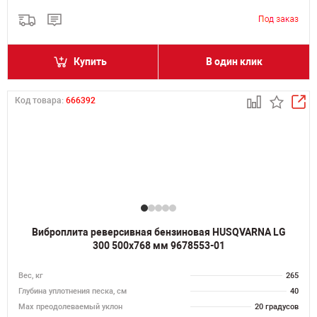
Купить
В один клик
Код товара:
666392
Виброплита реверсивная бензиновая HUSQVARNA LG
300 500x768 мм 9678553-01
Вес, кг
265
Глубина уплотнения песка, см
40
Max преодолеваемый уклон
20 градусов