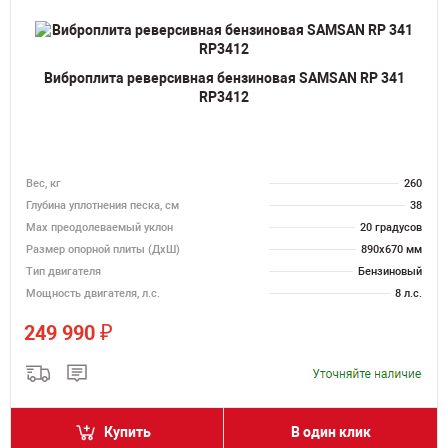
Виброплита реверсивная бензиновая SAMSAN RP 341
RP3412
Вес, кг
260
Глубина уплотнения песка, см
38
Max преодолеваемый уклон
20 градусов
Размер опорной плиты (ДхШ)
890х670 мм
Тип двигателя
Бензиновый
Мощность двигателя, л.с.
8 л.с.
₽
249 990
Купить
В один клик