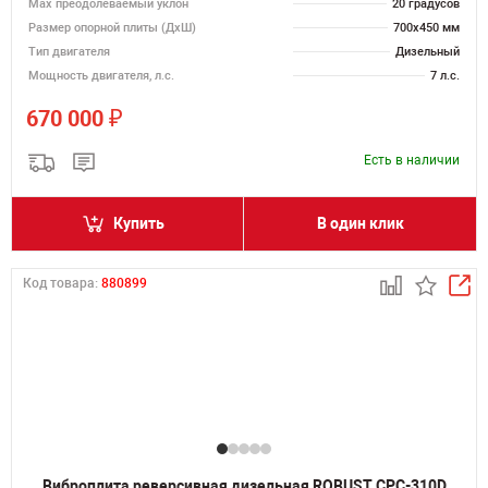
Max преодолеваемый уклон
20 градусов
Размер опорной плиты (ДхШ)
700х450 мм
Тип двигателя
Дизельный
Мощность двигателя, л.с.
7 л.с.
₽
670 000
Есть в наличии
Купить
В один клик
Код товара:
880899
Виброплита реверсивная дизельная ROBUST CPC-310D