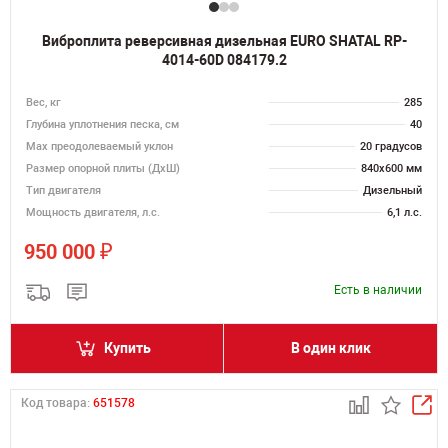
Виброплита реверсивная дизельная EURO SHATAL RP-
4014-60D 084179.2
Вес, кг
285
Глубина уплотнения песка, см
40
Max преодолеваемый уклон
20 градусов
Размер опорной плиты (ДхШ)
840х600 мм
Тип двигателя
Дизельный
Мощность двигателя, л.с.
6,1 л.с.
₽
950 000
Есть в наличии
Купить
В один клик
Код товара:
651578