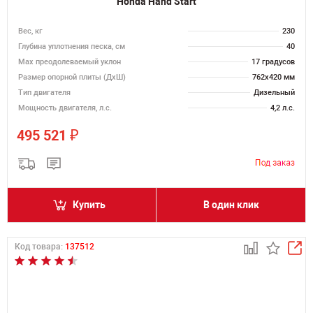
Honda Hand Start
Вес, кг
230
Глубина уплотнения песка, см
40
Max преодолеваемый уклон
17 градусов
Размер опорной плиты (ДхШ)
762х420 мм
Тип двигателя
Дизельный
Мощность двигателя, л.с.
4,2 л.с.
₽
495 521
Купить
В один клик
Код товара:
137512