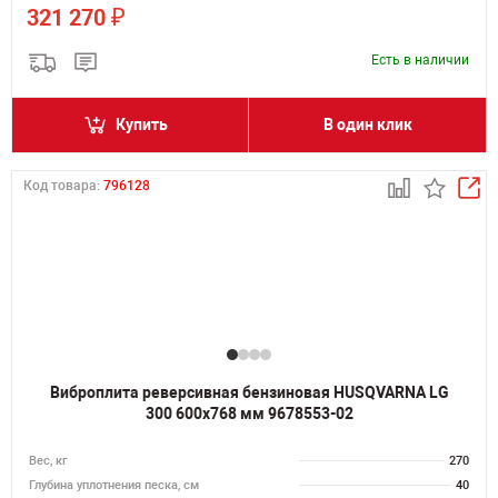
₽
321 270
Есть в наличии
Купить
В один клик
Код товара:
796128
Виброплита реверсивная бензиновая HUSQVARNA LG
300 600x768 мм 9678553-02
Вес, кг
270
Глубина уплотнения песка, см
40