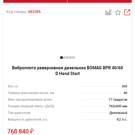
Код товара:
683386
Виброплита реверсивная дизельная BOMAG BPR 40/60
D Hand Start
Вес, кг
260
Глубина уплотнения песка, см
40
Max преодолеваемый уклон
17 градусов
Размер опорной плиты (ДхШ)
762х600 мм
Тип двигателя
Дизельный
Мощность двигателя, л.с.
4,2 л.с.
₽
768 840