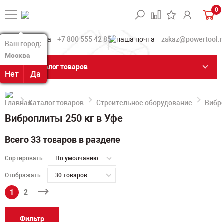
0
+7 800 555 42 85
zakaz@powertool.
Ваш город:
Ваш город:
Москва
Москва
Каталог товаров
Нет
Нет
Да
Да
Каталог товаров
Строительное оборудование
Вибр
Виброплиты 250 кг в Уфе
Всего 33 товаров в разделе
Сортировать
По умолчанию
Отображать
30 товаров
1
2
Фильтр