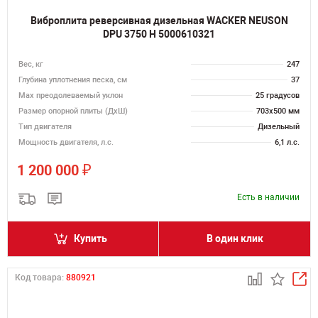
Виброплита реверсивная дизельная WACKER NEUSON
DPU 3750 H 5000610321
Вес, кг
247
Глубина уплотнения песка, см
37
Max преодолеваемый уклон
25 градусов
Размер опорной плиты (ДхШ)
703x500 мм
Тип двигателя
Дизельный
Мощность двигателя, л.с.
6,1 л.с.
₽
1 200 000
Есть в наличии
Купить
В один клик
Код товара:
880921