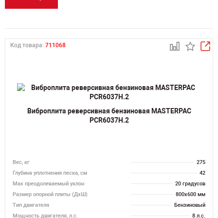
Код товара:
711068
Виброплита реверсивная бензиновая MASTERPAC
PCR6037H.2
Вес, кг
275
Глубина уплотнения песка, см
42
Max преодолеваемый уклон
20 градусов
Размер опорной плиты (ДхШ)
800х600 мм
Тип двигателя
Бензиновый
Мощность двигателя, л.с.
8 л.с.