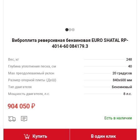
Виброплита реверсивная бензиновая EURO SHATAL RP-
4014-60 084179.3
Вес, кг
248
Глубина уплотнения песка, см
40
Max преодолеваемый уклон
20 градусов
Размер опорной плиты (ДхШ)
840х600 мм
Тип двигателя
Бензиновый
Мощность двигателя, л.с.
8 л.с.
₽
904 050
Есть в наличии
Купить
В один клик