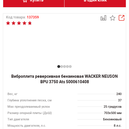
Купить
В один клик
Код товара:
137359
Виброплита реверсивная бензиновая WACKER NEUSON
BPU 3750 Ats 5000610408
Вес, кг
240
Глубина уплотнения песка, см
37
Max преодолеваемый уклон
25 градусов
Размер опорной плиты (ДхШ)
703x500 мм
Тип двигателя
Бензиновый
Мощность двигателя, л.с.
8 л.с.