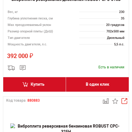
Вес, кг
230
Глубина уплотнения песка, см
35
Max преодолеваемый уклон
20 градусов
Размер опорной плиты (ДхШ)
702х500 мм
Тип двигателя
Дизельный
Мощность двигателя, л.с.
5,5 л.с.
₽
392 000
Есть в наличии
Купить
В один клик
Код товара:
880883