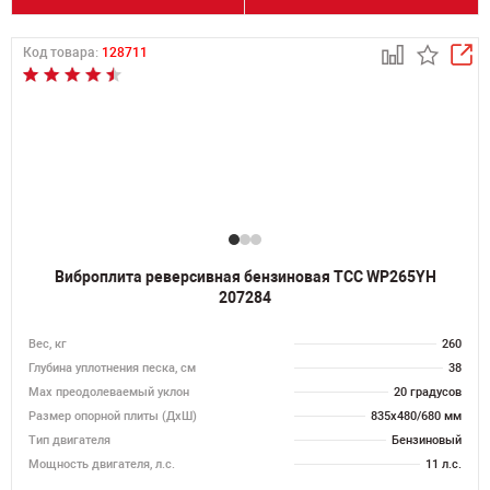
Код товара:
128711
Виброплита реверсивная бензиновая ТСС WP265YH
207284
Вес, кг
260
Глубина уплотнения песка, см
38
Max преодолеваемый уклон
20 градусов
Размер опорной плиты (ДхШ)
835х480/680 мм
Тип двигателя
Бензиновый
Мощность двигателя, л.с.
11 л.с.