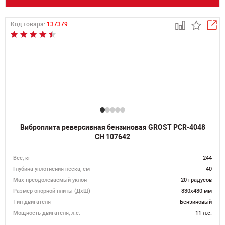
Код товара:
137379
Виброплита реверсивная бензиновая GROST PCR-4048
CH 107642
Вес, кг
244
Глубина уплотнения песка, см
40
Max преодолеваемый уклон
20 градусов
Размер опорной плиты (ДхШ)
830х480 мм
Тип двигателя
Бензиновый
Мощность двигателя, л.с.
11 л.с.