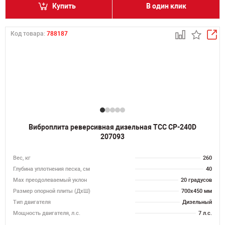
Купить
В один клик
Код товара:
788187
Виброплита реверсивная дизельная ТСС CP-240D
207093
Вес, кг
260
Глубина уплотнения песка, см
40
Max преодолеваемый уклон
20 градусов
Размер опорной плиты (ДхШ)
700х450 мм
Тип двигателя
Дизельный
Мощность двигателя, л.с.
7 л.с.