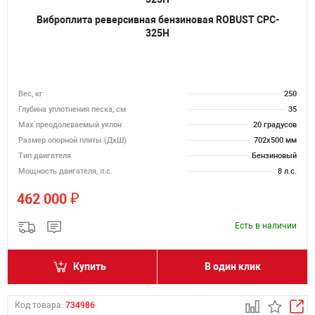
Виброплита реверсивная бензиновая ROBUST CPC-
325H
Вес, кг
250
Глубина уплотнения песка, см
35
Max преодолеваемый уклон
20 градусов
Размер опорной плиты (ДхШ)
702х500 мм
Тип двигателя
Бензиновый
Мощность двигателя, л.с.
8 л.с.
₽
462 000
Есть в наличии
Купить
В один клик
Код товара:
734986