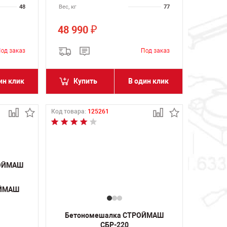
48
Вес, кг
77
48 990
₽
ин клик
Купить
В один клик
Код товара:
125261
ОЙМАШ
Бетономешалка СТРОЙМАШ
СБР-220