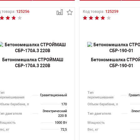
 товара:
125256
Код товара:
125259
Бетономешалка СТРОЙМАШ
Бетономешалка СТР
СБР-170А.3 220В
СБР-190-01
Тип
Тип
Гравитационный
Грави
перемешивания
перемешивания
Объем барабана, л
170
Объем барабана, л
Электрический
Элек
Тип двигателя
Тип двигателя
220 В
Мощность
1000 Вт
Мощность
ес, кг
72,5
Вес, кг