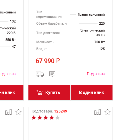
Тип
тационный
Гравитационный
перемешивания
132
Объем барабана, л
220
трический
Электрический
Тип двигателя
220 В
380 В
550 Вт
Мощность
750 Вт
47
Вес, кг
125
67 990
₽
ин клик
Купить
В один клик
Код товара:
125249