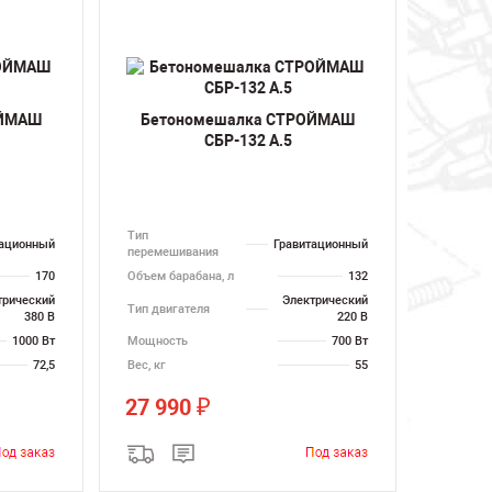
ОЙМАШ
Бетономешалка СТРОЙМАШ
СБР-132 А.5
Тип
тационный
Гравитационный
перемешивания
170
Объем барабана, л
132
трический
Электрический
Тип двигателя
380 В
220 В
1000 Вт
Мощность
700 Вт
72,5
Вес, кг
55
27 990
₽