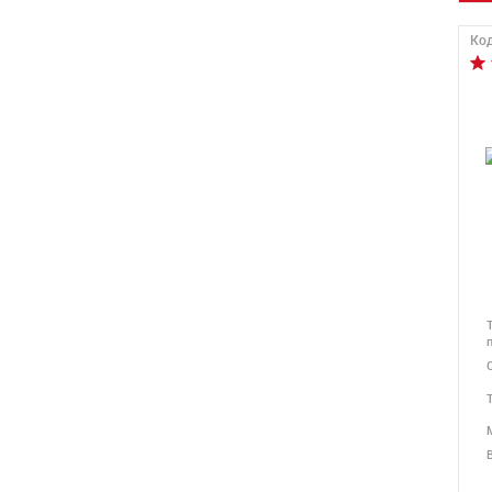
Код
В