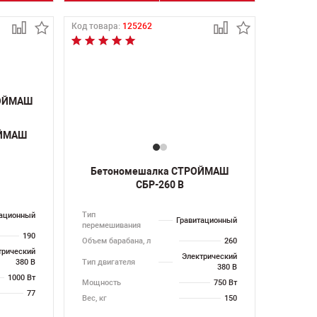
Код товара:
125262
ОЙМАШ
Бетономешалка СТРОЙМАШ
СБР-260 В
Тип
тационный
Гравитационный
перемешивания
190
Объем барабана, л
260
трический
Электрический
Тип двигателя
380 В
380 В
1000 Вт
Мощность
750 Вт
77
Вес, кг
150