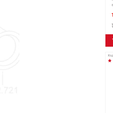
В
Код