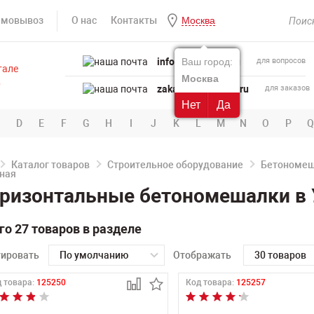
амовывоз
О нас
Контакты
Москва
info@powertool.ru
Ваш город:
для вопросов
Москва
zakaz@powertool.ru
для заказов
Нет
Да
D
E
F
G
H
I
J
K
L
M
N
O
P
Q
Каталог товаров
Строительное оборудование
Бетономе
ризонтальные бетономешалки в
го 27 товаров в разделе
тировать
По умолчанию
Отображать
30 товаров
 товара:
125250
Код товара:
125257