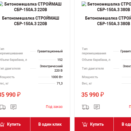
Бетономешалка СТРОЙМАШ
Бетономешалка СТР
СБР-150А.3 220В
СБР-150А.3 380В
Тип
Тип
Гравитационный
Грави
перемешивания
перемешивания
Объем барабана, л
152
Объем барабана, л
Электрический
Элек
Тип двигателя
Тип двигателя
220 В
Мощность
1000 Вт
Мощность
ес, кг
71,3
Вес, кг
35 990
35 990
₽
₽
Купить
В один клик
Купить
В од