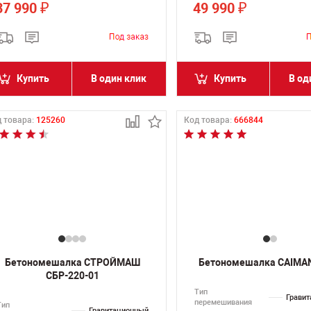
37 990
49 990
₽
₽
Купить
В один клик
Купить
В од
 товара:
125260
Код товара:
666844
Бетономешалка СТРОЙМАШ
Бетономешалка CAIMA
СБР-220-01
Тип
Грави
перемешивания
Тип
Гравитационный