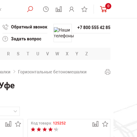
0
Обратный звонок
+7 800 555 42 85
Задать вопрос
R
S
T
U
V
W
X
Y
Z
шалки
Горизонтальные бетономешалки
 Уфе
Код товара:
125252