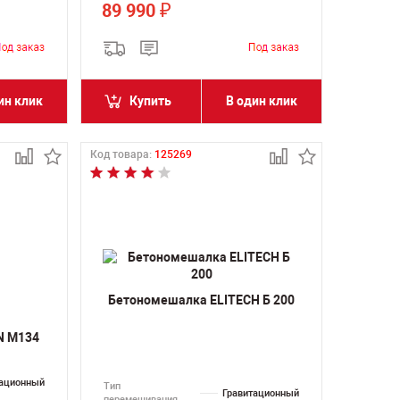
89 990
₽
ин клик
Купить
В один клик
Код товара:
125269
Бетономешалка ELITECH Б 200
N M134
тационный
Тип
Гравитационный
перемешивания