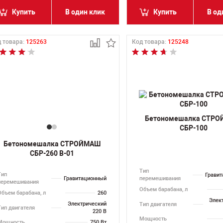
Купить
В один клик
Купить
В од
 товара:
125263
Код товара:
125248
Бетономешалка СТР
СБР-100
Бетономешалка СТРОЙМАШ
СБР-260 В-01
Тип
Тип
Грави
Гравитационный
перемешивания
перемешивания
Объем барабана, л
Объем барабана, л
260
Элек
Электрический
Тип двигателя
Тип двигателя
220 В
Мощность
Мощность
750 Вт