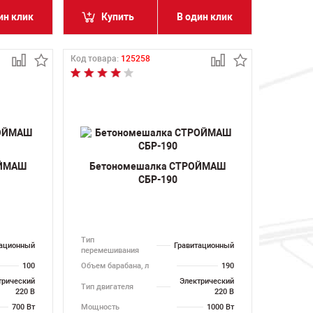
ин клик
Купить
В один клик
Код товара:
125258
ОЙМАШ
Бетономешалка СТРОЙМАШ
СБР-190
Тип
тационный
Гравитационный
перемешивания
100
Объем барабана, л
190
трический
Электрический
Тип двигателя
220 В
220 В
700 Вт
Мощность
1000 Вт