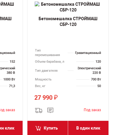
ОЙМАШ
Бетономешалка СТРОЙМАШ
СБР-120
Тип
тационный
Гравитационный
перемешивания
152
Объем барабана, л
120
трический
Электрический
Тип двигателя
380 В
220 В
1000 Вт
Мощность
700 Вт
71,3
Вес, кг
50
27 990
₽
ин клик
Купить
В один клик