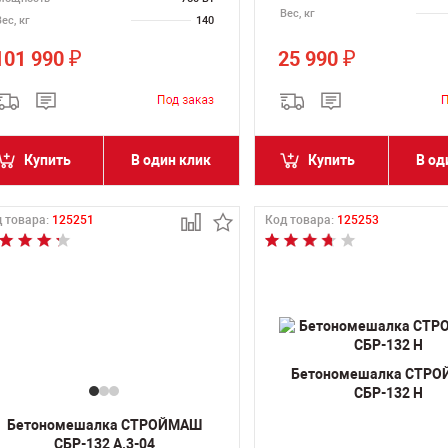
Вес, кг
ес, кг
140
101 990
25 990
₽
₽
Купить
В один клик
Купить
В од
 товара:
125251
Код товара:
125253
Бетономешалка СТР
СБР-132 Н
Бетономешалка СТРОЙМАШ
СБР-132 А.3-04