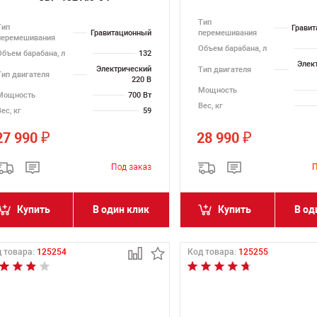
Тип
Тип
Грави
Гравитационный
перемешивания
перемешивания
Объем барабана, л
Объем барабана, л
132
Элек
Электрический
Тип двигателя
Тип двигателя
220 В
Мощность
Мощность
700 Вт
Вес, кг
ес, кг
59
27 990
28 990
₽
₽
Купить
В один клик
Купить
В од
 товара:
125254
Код товара:
125255