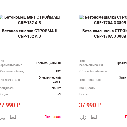
Бетономешалка СТРОЙМАШ
Бетономешалка СТР
СБР-132 А.3
СБР-170А.3 380В
Тип
Тип
Гравитационный
Грави
перемешивания
перемешивания
Объем барабана, л
132
Объем барабана, л
Электрический
Элек
Тип двигателя
Тип двигателя
220 В
Мощность
700 Вт
Мощность
ес, кг
59
Вес, кг
27 990
37 990
₽
₽