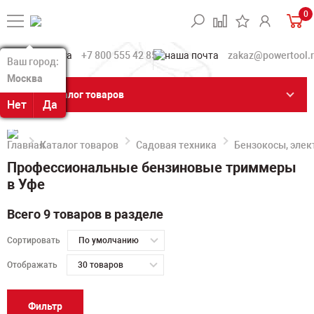
0
+7 800 555 42 85
zakaz@powertool.
Ваш город:
Ваш город:
Москва
Москва
Каталог товаров
Нет
Нет
Да
Да
Каталог товаров
Садовая техника
Бензокосы, эле
Профессиональные бензиновые триммеры
в Уфе
Всего 9 товаров в разделе
Сортировать
По умолчанию
Отображать
30 товаров
Фильтр