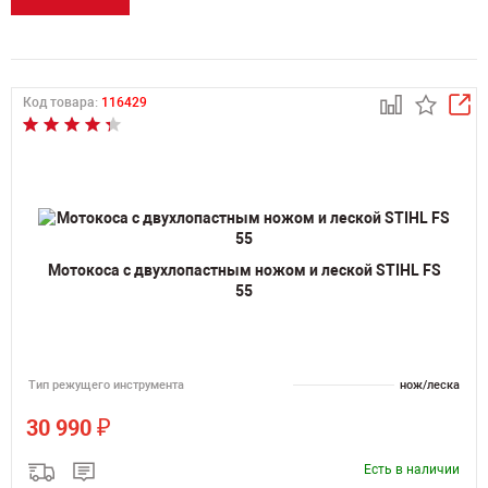
Код товара:
116429
Мотокоса c двухлопастным ножом и леской STIHL FS
55
Тип режущего инструмента
нож/леска
₽
30 990
Есть в наличии