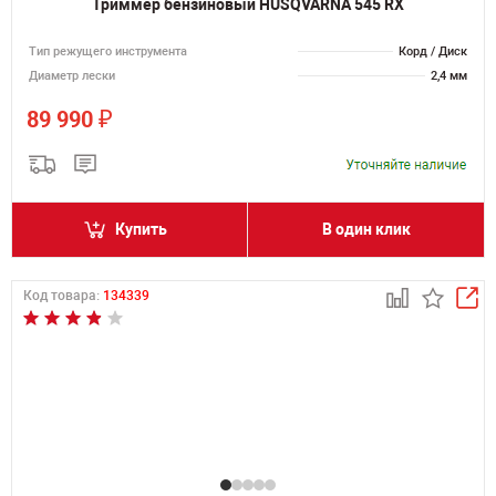
Триммер бензиновый HUSQVARNA 545 RX
Тип режущего инструмента
Корд / Диск
Диаметр лески
2,4 мм
₽
89 990
Купить
В один клик
Код товара:
134339