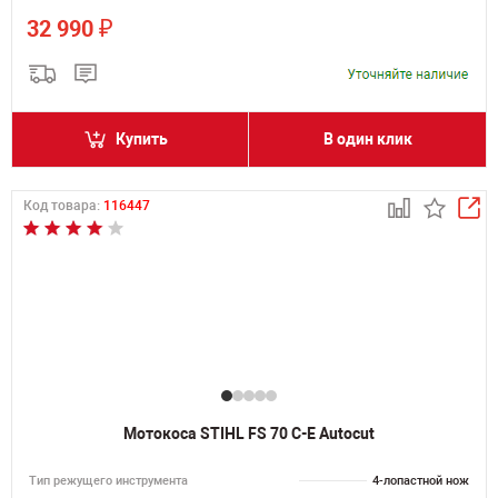
₽
32 990
Купить
В один клик
Код товара:
116447
Мотокоса STIHL FS 70 C-E Autocut
Тип режущего инструмента
4-лопастной нож