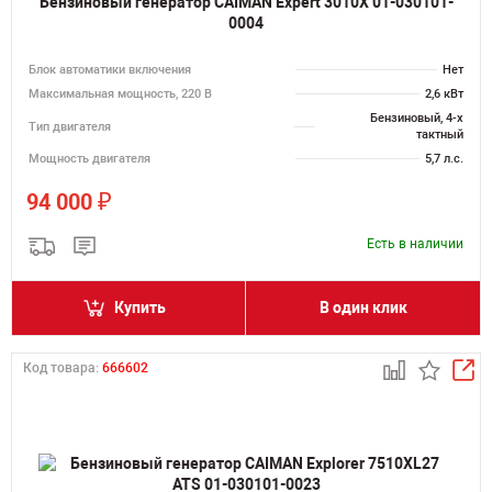
Бензиновый генератор CAIMAN Expert 3010X 01-030101-
0004
Блок автоматики включения
Нет
Максимальная мощность, 220 В
2,6 кВт
Бензиновый, 4-х
Тип двигателя
тактный
Мощность двигателя
5,7 л.с.
₽
94 000
Есть в наличии
Купить
В один клик
Код товара:
666602