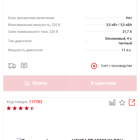
Блок автоматики включения
Нет
Максимальная мощность, 220 В
5,5 кВт / 5,5 кВА
Сила номинального тока, 220 В
21,7 А
Бензиновый, 4-х
Тип двигателя
тактный
Мощность двигателя
11 л.с.
Купить
В один клик
Код товара:
117783