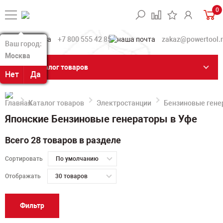
0
+7 800 555 42 85
zakaz@powertool.
Ваш город:
Ваш город:
Москва
Москва
Каталог товаров
Нет
Нет
Да
Да
Каталог товаров
Электростанции
Бензиновые гене
Японские Бензиновые генераторы в Уфе
Всего 28 товаров в разделе
Сортировать
По умолчанию
Отображать
30 товаров
Фильтр