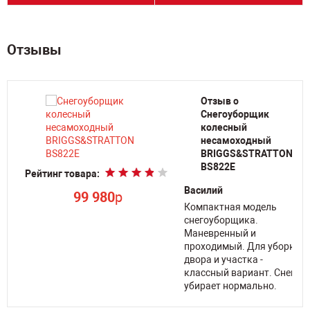
Отзывы
Отзыв о
Снегоуборщик
колесный
несамоходный
BRIGGS&STRATTON
BS822E
Рейтинг товара:
Василий
99 980
p
Компактная модель
снегоуборщика.
Маневренный и
проходимый. Для уборки
двора и участка -
классный вариант. Снег
убирает нормально.