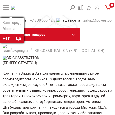
0
+7 800 555 42 85
zakaz@powertool.
Ваш город:
Ваш город:
Москва
Москва
Каталог товаров
Нет
Нет
Да
Да
Бренды
BRIGGS&STRATTON (БРИГГС СТРАТТОН)
Компания Briggs & Stratton является крупнейшим в мире
производителем бензиновых двигателей с воздушным
охлаждением для садовой техники, а также производителем
осветительных вышек, компрессоров, тепловых пушек, садовых
тракторов, газонокосилок и триммеров, аэраторов и другой
садовой техники, снегоуборщиков, генераторов, мотопомп.
Штаб-квартира компании находится в городе Милуоки, США.
Она разрабатывает, производит, реализует и обслуживает