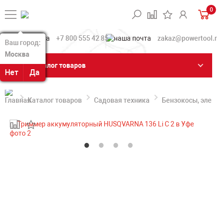
0
+7 800 555 42 85
zakaz@powertool.
Ваш город:
Ваш город:
Москва
Москва
Каталог товаров
Нет
Нет
Да
Да
Каталог товаров
Садовая техника
Бензокосы, эле