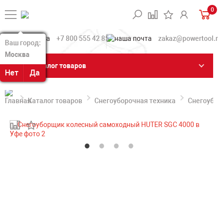
0
+7 800 555 42 85
zakaz@powertool.
Ваш город:
Ваш город:
Москва
Москва
Каталог товаров
Нет
Нет
Да
Да
Каталог товаров
Снегоуборочная техника
Снегоуб