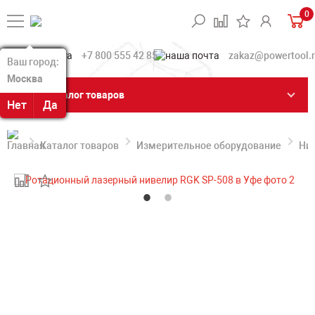
0
+7 800 555 42 85
zakaz@powertool.
Ваш город:
Ваш город:
Москва
Москва
Каталог товаров
Нет
Нет
Да
Да
Каталог товаров
Измерительное оборудование
Ни