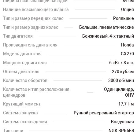
Ширина всасывающей насадки
84 см
Наличие всасывающего шланга
Опция
Тип и размер передних колес
Рояльные
Тип и размер задних колес
Большие, пневматические
Тип двигателя
Бензиновый, 4-х тактный
Производитель двигателя
Honda
Модель двигателя
GX270
Мощность двигателя
6 кВт / 8 л.с.
Объём двигателя
270 куб.см
Количество оборотов
3000 об/мин
Количество и тип расположения
Один цилиндр,
цилиндров
OHV
Крутящий момент
17,7 Нм
Система запуска
Ручной реверсивный стартер
Система охлаждения
Воздушная
Тип свечи
NGK BPR6ES