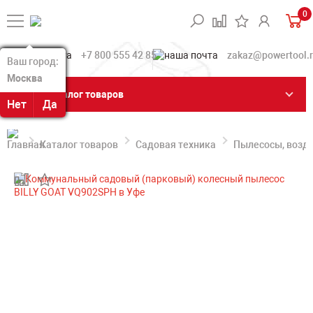
0
+7 800 555 42 85
zakaz@powertool.
Ваш город:
Ваш город:
Москва
Москва
Каталог товаров
Нет
Нет
Да
Да
Каталог товаров
Садовая техника
Пылесосы, возд