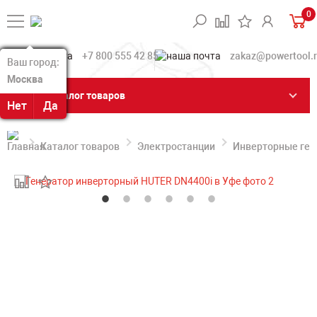
0
+7 800 555 42 85
zakaz@powertool.
Ваш город:
Ваш город:
Москва
Москва
Каталог товаров
Нет
Нет
Да
Да
Каталог товаров
Электростанции
Инверторные ге