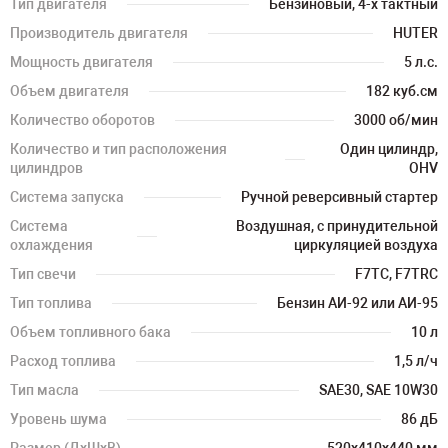
Тип двигателя
Бензиновый, 4-х тактный
Производитель двигателя
HUTER
Мощность двигателя
5 л.с.
Объем двигателя
182 куб.см
Количество оборотов
3000 об/мин
Количество и тип расположения
Один цилиндр,
цилиндров
OHV
Система запуска
Ручной реверсивный стартер
Система
Воздушная, с принудительной
охлаждения
циркуляцией воздуха
Тип свечи
F7TC, F7TRC
Тип топлива
Бензин АИ-92 или АИ-95
Объем топливного бака
10 л
Расход топлива
1,5 л/ч
Тип масла
SAE30, SAE 10W30
Уровень шума
86 дБ