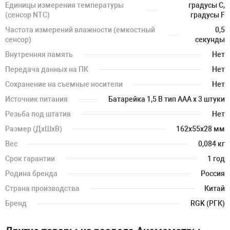
Единицы измерения температуры
градусы C,
(сенсор NTC)
градусы F
Частота измерений влажности (емкостный
0,5
сенсор)
секунды
Внутренняя память
Нет
Передача данных на ПК
Нет
Сохранение на съемные носители
Нет
Источник питания
Батарейка 1,5 В тип ААА x 3 штуки
Резьба под штатив
Нет
Размер (ДхШхВ)
162х55х28 мм
Вес
0,084 кг
Срок гарантии
1 год
Родина бренда
Россия
Страна производства
Китай
Бренд
RGK (РГК)