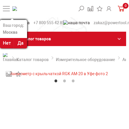
0
+7 800 555 42 85
zakaz@powertool.
Ваш город:
Ваш город:
Москва
Москва
Каталог товаров
Нет
Нет
Да
Да
Каталог товаров
Измерительное оборудование
Ан