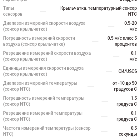
Типы
Крыльчатка, температурный сенсор
сенсоров
NTC
Диапазон измерений скорости воздуха
0,5-20
(сенсор крыльчатка)
м/с
Погрешность измерений скорости
0,5 м/с плюс 5
воздуха (сенсор крыльчатка)
процентов
Разрешение измерений скорости воздуха
0,1
(сенсор крыльчатка)
м/с
Единицы измерения скорости воздуха
СИ/USCS
(сенсор крыльчатка)
Диапазон измерений температуры
от -10 до 50
(сенсор NTC)
градусов С
Погрешность измерений температуры
1,5
(сенсор NTC)
градуса C
Разрешение измерений температуры
0,1
(сенсор NTC)
градуса C
Частота измерений температуры (сенсор
0,5
NTC)
секунды