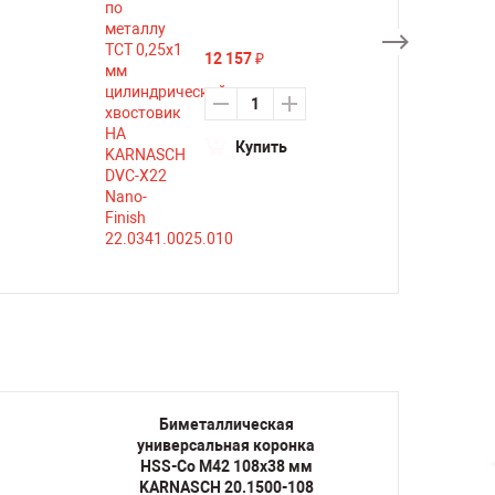
12 157
₽
Купить
Биметаллическая
Би
универсальная коронка
униве
HSS-Co M42 108х38 мм
HSS-
KARNASCH 20.1500-108
KARN