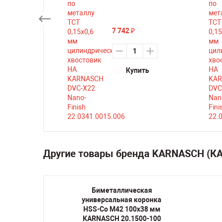
7 742
₽
ть
Купить
Другие товары бренда KARNASCH (
кая
Биметаллическая
оронка
универсальная коронка
38 мм
HSS-Co M42 100х38 мм
0-200
KARNASCH 20.1500-100