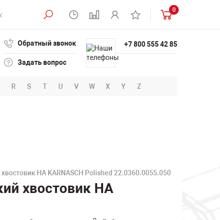
0
Обратный звонок
+7 800 555 42 85
Задать вопрос
R
S
T
U
V
W
X
Y
Z
 хвостовик HA KARNASCH Polished 22.0360.0055.050
кий хвостовик HA