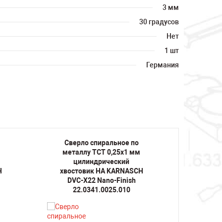
3 мм
30 градусов
Нет
1 шт
Германия
Сверло спиральное по
Свер
металлу TCT 0,25х1 мм
метал
цилиндрический
ц
H
хвостовик HA KARNASCH
хвост
DVC-X22 Nano-Finish
DVC
22.0341.0025.010
22