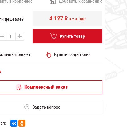
вить в избранное
Добавить к сравнению
4 127
₽
ли дешевле?
в т.ч. НДС
Купить товар
аличный расчет
Купить в один клик
з
Комплексный заказ
Задать вопрос
ся: