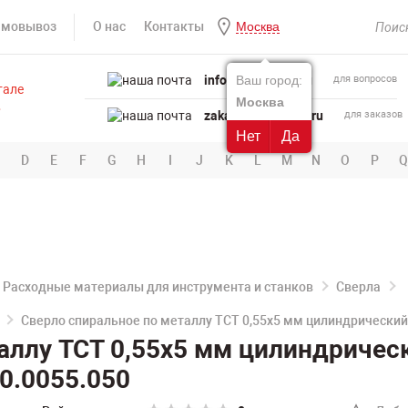
амовывоз
О нас
Контакты
Москва
info@powertool.ru
Ваш город:
для вопросов
Москва
zakaz@powertool.ru
для заказов
Нет
Да
D
E
F
G
H
I
J
K
L
M
N
O
P
Q
Расходные материалы для инструмента и станков
Сверла
Сверло спиральное по металлу TCT 0,55х5 мм цилиндрический
аллу TCT 0,55х5 мм цилиндричес
0.0055.050