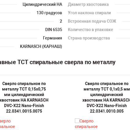
Цилиндрический HA
Диаметр хвостовика
130 градусов
Угол наклона спирали
2
Встроенная подача СОЖ
DIN 6535
Количество в упаковке
Германия
Страна производства
KARNASCH (КАРНАШ)
авные TCT спиральные сверла по металлу
Сверло спиральное по
Сверло спиральное по
металлу TCT 0,15х0,75
металлу TCT 0,1х0,5 мм
мм цилиндрический
цилиндрический
хвостовик HA KARNASCH
хвостовик HA KARNASC
DVC-X22 Nano-Finish
DVC-X22 Nano-Finish
22.0341.0015.0075
22.0341.0010.005