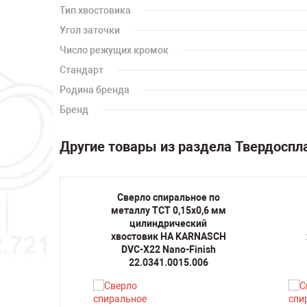
Тип хвостовика
Угол заточки
Число режущих кромок
Стандарт
Родина бренда
Бренд
Другие товары из раздела Твердоспл
ое по
Сверло спиральное по
х2 мм
металлу TCT 0,15х0,6 мм
кий
цилиндрический
RNASCH
хвостовик HA KARNASCH
inish
DVC-X22 Nano-Finish
020
22.0341.0015.006