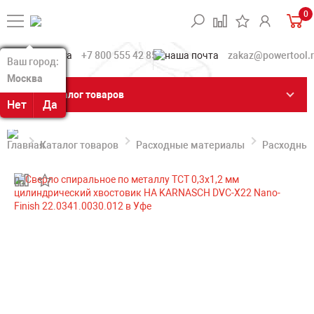
0
+7 800 555 42 85
zakaz@powertool.
Ваш город:
Ваш город:
Москва
Москва
Каталог товаров
Нет
Нет
Да
Да
Каталог товаров
Расходные материалы
Расходные