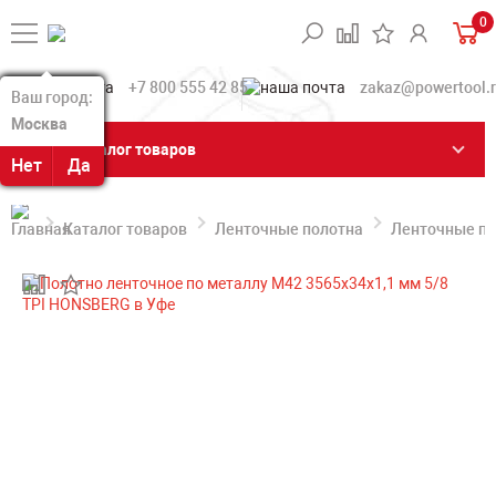
0
+7 800 555 42 85
zakaz@powertool.
Ваш город:
Ваш город:
Москва
Москва
Каталог товаров
Нет
Нет
Да
Да
Каталог товаров
Ленточные полотна
Ленточные по