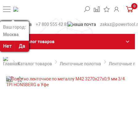
0
+7 800 555 42 85
zakaz@powertool.
Ваш город:
Ваш город:
Москва
Москва
Каталог товаров
Нет
Нет
Да
Да
Каталог товаров
Ленточные полотна
Ленточные по