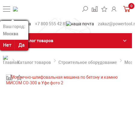
0
+7 800 555 42 85
zakaz@powertool.
Ваш город:
Ваш город:
Москва
Москва
Каталог товаров
Нет
Нет
Да
Да
Каталог товаров
Строительное оборудование
Моза