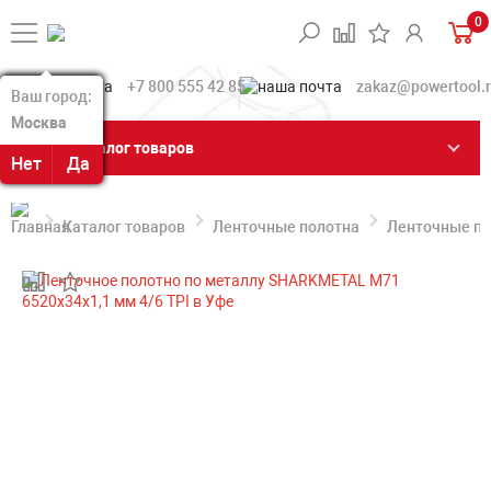
0
+7 800 555 42 85
zakaz@powertool.
Ваш город:
Ваш город:
Москва
Москва
Каталог товаров
Нет
Нет
Да
Да
Каталог товаров
Ленточные полотна
Ленточные по