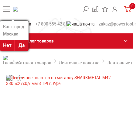
0
+7 800 555 42 85
zakaz@powertool.
Ваш город:
Ваш город:
Москва
Москва
Каталог товаров
Нет
Нет
Да
Да
Каталог товаров
Ленточные полотна
Ленточные по