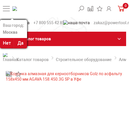
0
+7 800 555 42 85
zakaz@powertool.
Ваш город:
Ваш город:
Москва
Москва
Каталог товаров
Нет
Нет
Да
Да
Каталог товаров
Строительное оборудование
Алма