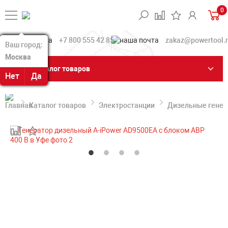
0
+7 800 555 42 85
zakaz@powertool.
Ваш город:
Ваш город:
Москва
Москва
Каталог товаров
Нет
Нет
Да
Да
Каталог товаров
Электростанции
Дизельные гене