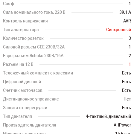
Cos ф
1
Сила номинального тока, 220 В
39,1 А
Контроль напряжения
AVR
Тип альтернатора
Синхронный
Количество розеток
3
Силовой разъем CEE 230В/32А
1
Евро разъем Schuko 230В/16А
2
Разъем на 12 В
1
Тележечный комплект с колесами
Есть
Цифровой дисплей
Есть
Счетчик моточасов
Есть
Дистанционное управление
Нет
Защита от перегрузки
Есть
Тип двигателя
4-тактный, дизельный
Производитель двигателя
A-iPower
Мощность двигателя
15,6 л.с.