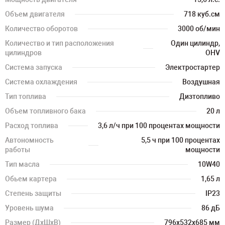
Объем двигателя
718 куб.см
Количество оборотов
3000 об/мин
Количество и тип расположения
Один цилиндр,
цилиндров
OHV
Система запуска
Электростартер
Система охлаждения
Воздушная
Тип топлива
Дизтопливо
Объем топливного бака
20 л
Расход топлива
3,6 л/ч при 100 процентах мощности
Автономность
5,5 ч при 100 процентах
работы
мощности
Тип масла
10W40
Обьем картера
1,65 л
Степень защиты
IP23
Уровень шума
86 дБ
Размер (ДхШхВ)
796х532х685 мм