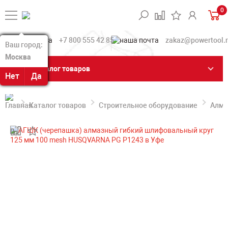
0
+7 800 555 42 85
zakaz@powertool.
Ваш город:
Ваш город:
Москва
Москва
Каталог товаров
Нет
Нет
Да
Да
Каталог товаров
Строительное оборудование
Алма