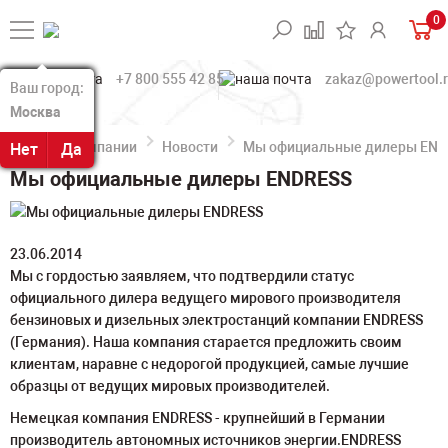
0
+7 800 555 42 85
zakaz@powertool.
Ваш город:
Ваш город:
Москва
Москва
О компании
Новости
Мы официальные дилеры END
Нет
Нет
Да
Да
Мы официальные дилеры ENDRESS
23.06.2014
Мы с гордостью заявляем, что подтвердили статус
официального дилера ведущего мирового производителя
бензиновых и дизельных электростанций компании ENDRESS
(Германия). Наша компания старается предложить своим
клиентам, наравне с недорогой продукцией, самые лучшие
образцы от ведущих мировых производителей.
Немецкая компания ENDRESS - крупнейший в Германии
производитель автономных источников энергии.ENDRESS